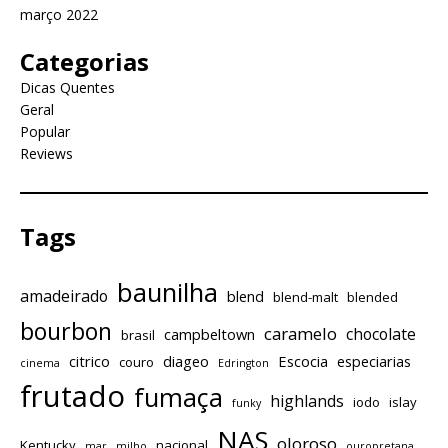
março 2022
Categorias
Dicas Quentes
Geral
Popular
Reviews
Tags
baunilha
amadeirado
blend
blend-malt
blended
bourbon
caramelo
chocolate
campbeltown
brasil
citrico
diageo
Escocia
especiarias
couro
cinema
Edrington
frutado
fumaça
highlands
iodo
islay
funky
NAS
oloroso
Kentucky
nacional
mar
milho
ouropretana