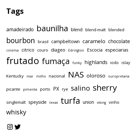
Tags
baunilha
amadeirado
blend
blend-malt
blended
bourbon
caramelo
chocolate
campbeltown
brasil
citrico
diageo
Escocia
especiarias
couro
cinema
Edrington
frutado
fumaça
highlands
iodo
islay
funky
NAS
oloroso
Kentucky
nacional
mar
milho
ouropretana
sherry
salino
PX
picante
porto
rye
pimenta
turfa
speyside
union
singlemalt
vinho
texas
viking
whisky