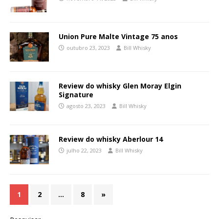
Union Pure Malte Vintage 75 anos
outubro 23, 2023
Bill Whisky
Review do whisky Glen Moray Elgin
Signature
agosto 23, 2023
Bill Whisky
Review do whisky Aberlour 14
julho 22, 2023
Bill Whisky
1
2
…
8
»