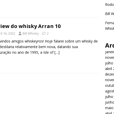
Rodo
Bill 
Ferna
iew do whisky Arran 10
Whisk
il 16, 2022
Bill Whisky
2
indos amigos whiskeyros! Hoje falarei sobre um whisky de
Ar
estilaria relativamente bem nova, datando sua
janei
uração no ano de 1995, a Isle of
[…]
nove
julho
abril
deze
nove
outu
agos
julho
junh
maio
abril