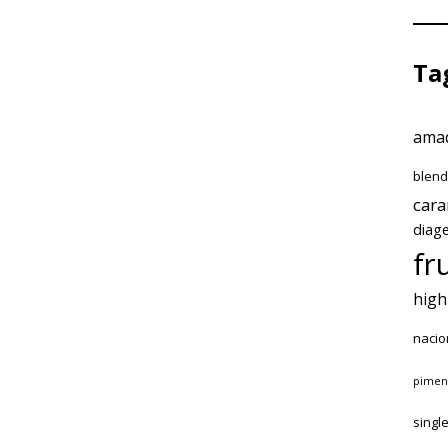
Ta
amad
blen
car
diag
fr
high
nacio
pimen
singl