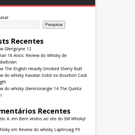
isar
Pesquisar
sts Recentes
ew Glengoyne 12
rran 16 Anos: Review do Whisky de
beltown
w The English Heavily Smoked Sherry Butt
w do whisky Kavalan Solist ex-Bourbon Cask
gth
ew do whisky Glenmorangie 14 The Quinta
n
mentários Recentes
lo A.
em
Bem vindos ao site do Bill Whisky!
Whisky
em
Review do whisky Laphroaig PX