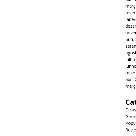
març
fever
janei
deze
nove
outu
sete
agos
julho
junh
maio
abril
març
Ca
Dica
Geral
Popu
Revi