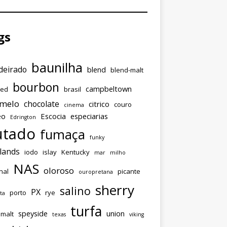
gs
baunilha
eirado
blend
blend-malt
bourbon
campbeltown
ded
brasil
amelo
chocolate
citrico
couro
cinema
eo
Escocia
especiarias
Edrington
utado
fumaça
funky
lands
iodo
islay
Kentucky
mar
milho
NAS
oloroso
nal
picante
ouropretana
sherry
salino
PX
porto
rye
ta
turfa
speyside
union
emalt
texas
viking