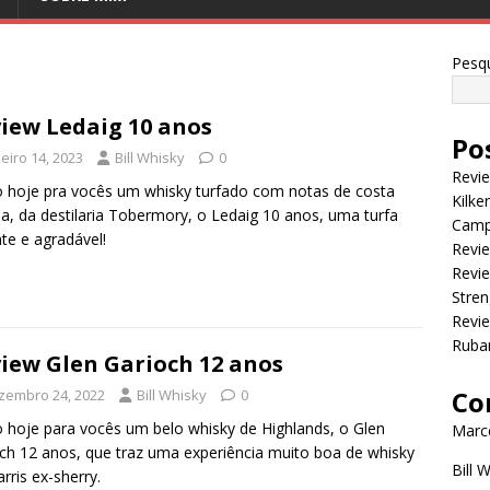
Pesqu
iew Ledaig 10 anos
Po
eiro 14, 2023
Bill Whisky
0
Revi
 hoje pra vocês um whisky turfado com notas de costa
Kilke
a, da destilaria Tobermory, o Ledaig 10 anos, uma turfa
Camp
te e agradável!
Revie
Revie
Stren
Revi
Ruba
iew Glen Garioch 12 anos
Co
zembro 24, 2022
Bill Whisky
0
 hoje para vocês um belo whisky de Highlands, o Glen
Marce
ch 12 anos, que traz uma experiência muito boa de whisky
Bill 
rris ex-sherry.