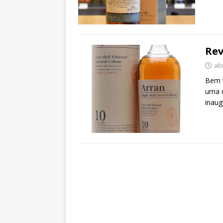
Rev
abr
Bem v
uma d
inaug