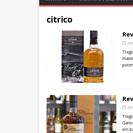
citrico
Rev
jan
Trago
marin
poten
Rev
de
Trago
Gario
em ba