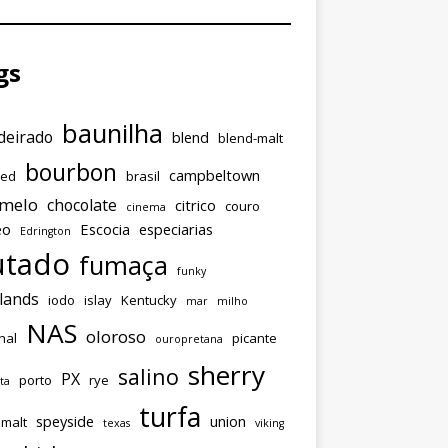
gs
baunilha
eirado
blend
blend-malt
bourbon
campbeltown
ded
brasil
amelo
chocolate
citrico
couro
cinema
eo
Escocia
especiarias
Edrington
utado
fumaça
funky
lands
iodo
islay
Kentucky
mar
milho
NAS
oloroso
nal
picante
ouropretana
sherry
salino
PX
porto
rye
ta
turfa
speyside
union
emalt
texas
viking