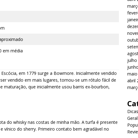
març
fever
janei
deze
pm
nove
aproximado
outu
sete
0 em média
agos
julho
junh
da Escócia, em 1779 surge a Bowmore. Inicialmente vendido
maio
er vendido em mais lugares, tornou-se um rótulo fácil de
abril
e maturação, que inicialmente usou barris ex-bourbon,
març
Ca
Dica
Geral
ota do whisky nas costas de minha mão. A turfa é presente
Popu
 vínico do sherry. Primeiro contato bem agradável no
Revi