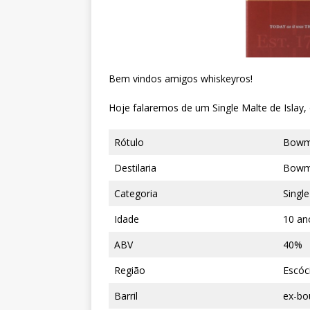
Bem vindos amigos whiskeyros!
Hoje falaremos de um Single Malte de Islay
Rótulo
Bowmo
Destilaria
Bowm
Categoria
Singl
Idade
10 an
ABV
40%
Região
Escóc
Barril
ex-bo