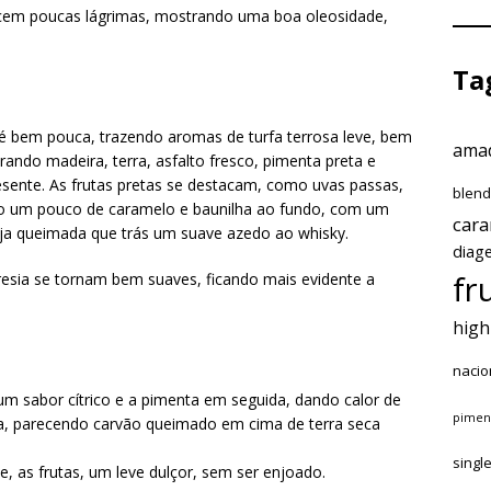
recem poucas lágrimas, mostrando uma boa oleosidade,
Ta
 é bem pouca, trazendo aromas de turfa terrosa leve, bem
amad
urando madeira, terra, asfalto fresco, pimenta preta e
esente. As frutas pretas se destacam, como uvas passas,
blen
mo um pouco de caramelo e baunilha ao fundo, com um
car
ja queimada que trás um suave azedo ao whisky.
diag
fr
esia se tornam bem suaves, ficando mais evidente a
high
nacio
 um sabor cítrico e a pimenta em seguida, dando calor de
pimen
da, parecendo carvão queimado em cima de terra seca
singl
, as frutas, um leve dulçor, sem ser enjoado.