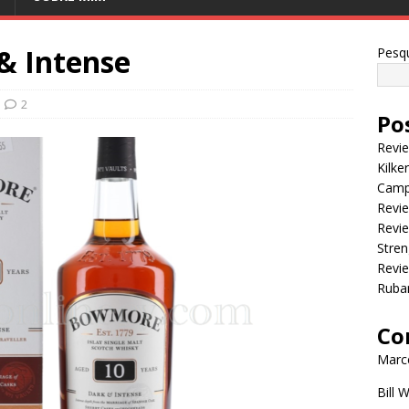
& Intense
Pesqu
2
Po
Revi
Kilke
Camp
Revie
Revie
Stren
Revi
Ruba
Co
Marce
Bill 