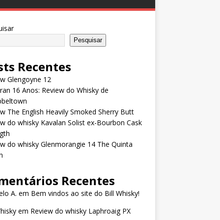
isar
Pesquisar
sts Recentes
ew Glengoyne 12
rran 16 Anos: Review do Whisky de
beltown
w The English Heavily Smoked Sherry Butt
w do whisky Kavalan Solist ex-Bourbon Cask
gth
ew do whisky Glenmorangie 14 The Quinta
n
mentários Recentes
lo A.
em
Bem vindos ao site do Bill Whisky!
Whisky
em
Review do whisky Laphroaig PX