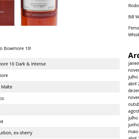
Rodo
Bill 
Ferna
Whisk
, o Bowmore 10!
Ar
janei
re 10 Dark & Intense
nove
ore
julho
abril
e Malte
deze
nove
os
outu
agos
julho
ia
junh
maio
urbon, ex-sherry
abril