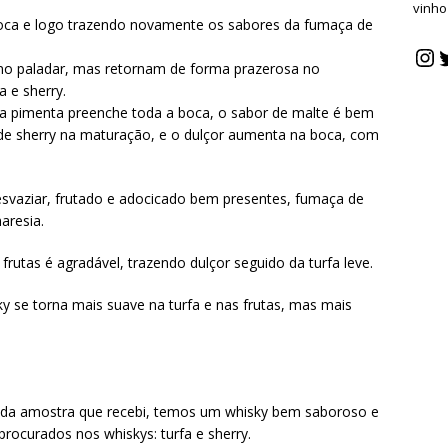
vinho
oca e logo trazendo novamente os sabores da fumaça de
 no paladar, mas retornam de forma prazerosa no
a e sherry.
a pimenta preenche toda a boca, o sabor de malte é bem
de sherry na maturação, e o dulçor aumenta na boca, com
esvaziar, frutado e adocicado bem presentes, fumaça de
aresia.
frutas é agradável, trazendo dulçor seguido da turfa leve.
y se torna mais suave na turfa e nas frutas, mas mais
 da amostra que recebi, temos um whisky bem saboroso e
procurados nos whiskys: turfa e sherry.