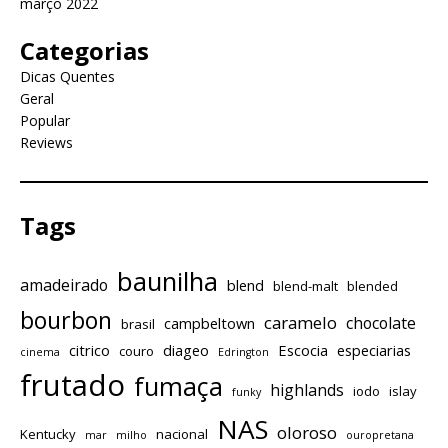
março 2022
Categorias
Dicas Quentes
Geral
Popular
Reviews
Tags
baunilha
amadeirado
blend
blend-malt
blended
bourbon
caramelo
chocolate
campbeltown
brasil
citrico
diageo
Escocia
especiarias
couro
cinema
Edrington
frutado
fumaça
highlands
iodo
islay
funky
NAS
oloroso
Kentucky
nacional
mar
milho
ouropretana