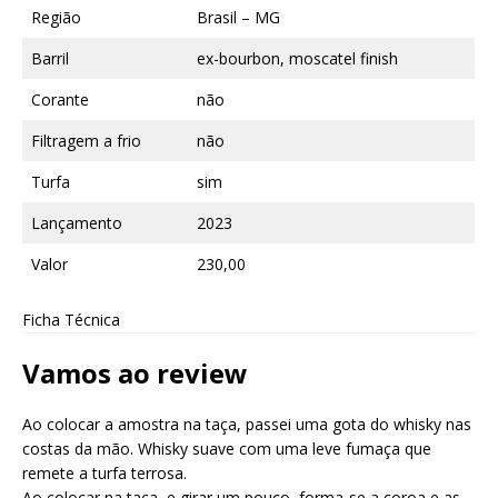
Região
Brasil – MG
Barril
ex-bourbon, moscatel finish
Corante
não
Filtragem a frio
não
Turfa
sim
Lançamento
2023
Valor
230,00
Ficha Técnica
Vamos ao review
Ao colocar a amostra na taça, passei uma gota do whisky nas
costas da mão. Whisky suave com uma leve fumaça que
remete a turfa terrosa.
Ao colocar na taça, e girar um pouco, forma-se a coroa e as